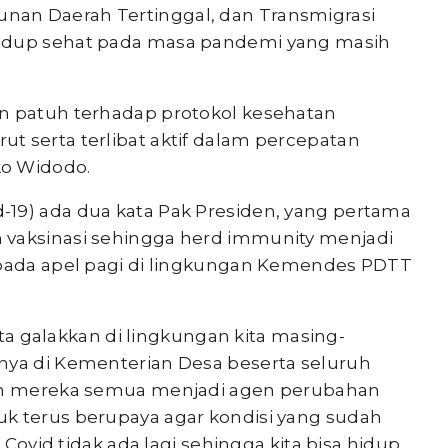
an Daerah Tertinggal, dan Transmigrasi
hidup sehat pada masa pandemi yang masih
an patuh terhadap protokol kesehatan
t serta terlibat aktif dalam percepatan
ko Widodo.
19) ada dua kata Pak Presiden, yang pertama
 vaksinasi sehingga herd immunity menjadi
 pada apel pagi di lingkungan Kemendes PDTT
kita galakkan di lingkungan kita masing-
nya di Kementerian Desa beserta seluruh
kin mereka semua menjadi agen perubahan
k terus berupaya agar kondisi yang sudah
r Covid tidak ada lagi sehingga kita bisa hidup