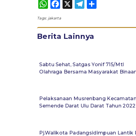
WhatsApp
Facebook
X
Telegram
Share
Tags:
jakarta
Berita Lainnya
Sabtu Sehat, Satgas Yonif 715/Mtl
Olahraga Bersama Masyarakat Binaa
Pelaksanaan Musrenbang Kecamata
Semende Darat Ulu Darat Tahun 2022
Pj.Walikota Padangsidimpuan Lantik P