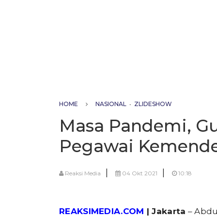
HOME
NASIONAL
•
ZLIDESHOW
Masa Pandemi, Gu
Pegawai Kemendes
|
|
Reaksi Media
04 Okt 2021
10:18
REAKSIMEDIA.COM
| Jakarta
– Abdu