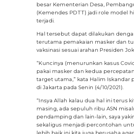
besar Kementerian Desa, Pembangun
(Kemendes PDTT) jadi role model 
terjadi.
Hal tersebut dapat dilakukan deng
terutama pemakaian masker dan turu
vaksinasi sesuai arahan Presiden Jo
“Kuncinya (menurunkan kasus Covid-
pakai masker dan kedua percepatan
target utama,” kata Halim Iskandar
di Jakarta pada Senin (4/10/2021).
“Insya Allah kalau dua hal ini terus 
masing, ada sepuluh ribu ASN misal
pendamping dan lain-lain, saya ya
sekaligus menjadi percontohan untu
lebih baik ini kita juga berusaha aga