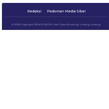
Redaksi
Pedoman Media Siber
© 2026 Copyright REAKSI MEDIA, Hak Cipta dilindungi Undang-undang.