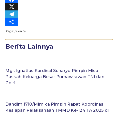
Facebook
X
Telegram
Share
Tags:
jakarta
Berita Lainnya
Mgr. Ignatius Kardinal Suharyo Pimpin Misa
Paskah Keluarga Besar Purnawirawan TNI dan
Polri
Dandim 1710/Mimika Pimpin Rapat Koordinasi
Kesiapan Pelaksanaan TMMD Ke-124 TA 2025 di