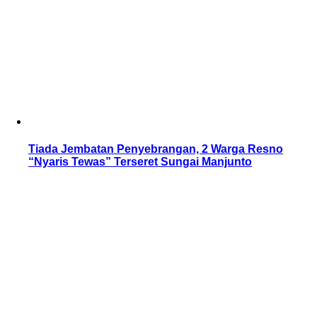
Tiada Jembatan Penyebrangan, 2 Warga Resno
“Nyaris Tewas” Terseret Sungai Manjunto