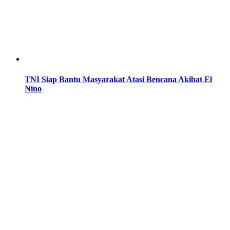
TNI Siap Bantu Masyarakat Atasi Bencana Akibat El
Nino