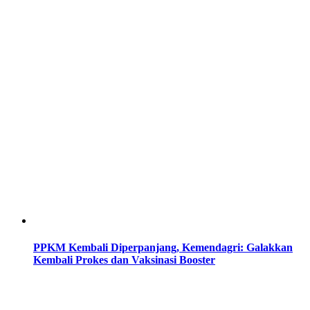
PPKM Kembali Diperpanjang, Kemendagri: Galakkan
Kembali Prokes dan Vaksinasi Booster