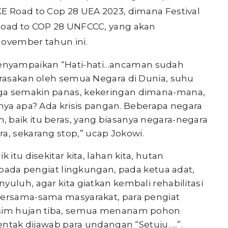
KE Road to Cop 28 UEA 2023, dimana Festival
Road to COP 28 UNFCCC, yang akan
November tahun ini.
enyampaikan “Hati-hati…ancaman sudah
irasakan oleh semua Negara di Dunia, suhu
ga semakin panas, kekeringan dimana-mana,
rnya apa? Ada krisis pangan. Beberapa negara
 baik itu beras, yang biasanya negara-negara
ra, sekarang stop
,
” ucap Jokowi.
 itu disekitar kita, lahan kita, hutan
kepada pengiat lingkungan, pada ketua adat,
yuluh, agar kita giatkan kembali rehabilitasi
bersama-sama masyarakat, para pengiat
usim hujan tiba, semua menanam pohon
rentak dijawab para undangan “Setuju…..”.