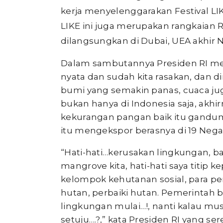
kerja menyelenggarakan Festival LI
LIKE ini juga merupakan rangkaian 
dilangsungkan di Dubai, UEA akhir 
Dalam sambutannya Presiden RI m
nyata dan sudah kita rasakan, dan d
bumi yang semakin panas, cuaca ju
bukan hanya di Indonesia saja, akhi
kekurangan pangan baik itu gandum,
itu mengekspor berasnya di 19 Nega
“Hati-hati…kerusakan lingkungan, baik
mangrove kita, hati-hati saya titip 
kelompok kehutanan sosial, para pen
hutan, perbaiki hutan. Pemerintah 
lingkungan mulai…!, nanti kalau m
setuju….?,” kata Presiden RI yang se