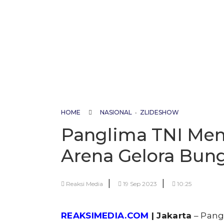
HOME
NASIONAL
•
ZLIDESHOW
Panglima TNI Meng
Arena Gelora Bun
|
|
Reaksi Media
19 Sep 2023
10:25
REAKSIMEDIA.COM
| Jakarta
– Pang