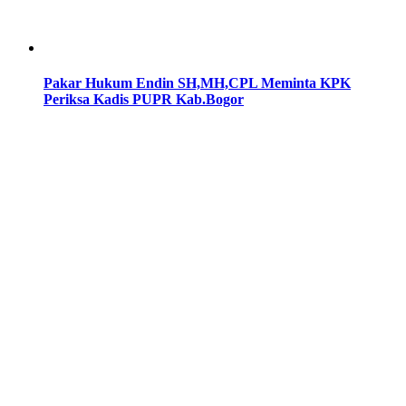
Pakar Hukum Endin SH,MH,CPL Meminta KPK
Periksa Kadis PUPR Kab.Bogor