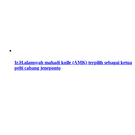
Ir.H.alamsyah mahadi kulle (AMK) terpilih sebagai ketua
pelti cabang jeneponto