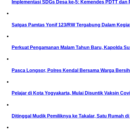
Implementasi SDGs Desa ke-5: Kemendes PDTT dan 
Satgas Pamtas Yonif 123/RW Tergabung Dalam Kegiat
Perkuat Pengamanan Malam Tahun Baru, Kapolda Suls
Pasca Longsor, Polres Kendal Bersama Warga Bersih-
Pelajar di Kota Yogyakarta, Mulai Disuntik Vaksin Cov
Ditinggal Mudik Pemiliknya ke Takalar, Satu Rumah d