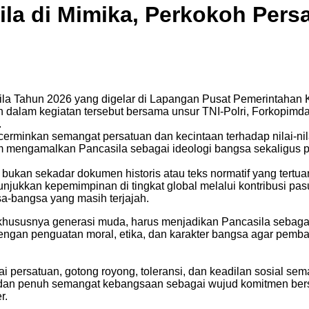
sila di Mimika, Perkokoh Per
ila Tahun 2026 yang digelar di Lapangan Pusat Pemerintahan 
 dalam kegiatan tersebut bersama unsur TNI-Polri, Forkopimda
.
cerminkan semangat persatuan dan kecintaan terhadap nilai-nila
 mengamalkan Pancasila sebagai ideologi bangsa sekaligus 
bukan sekadar dokumen historis atau teks normatif yang ter
njukkan kepemimpinan di tingkat global melalui kontribusi pas
a-bangsa yang masih terjajah.
susnya generasi muda, harus menjadikan Pancasila sebagai id
dengan penguatan moral, etika, dan karakter bangsa agar pemb
nilai persatuan, gotong royong, toleransi, dan keadilan sosial
, dan penuh semangat kebangsaan sebagai wujud komitmen bers
r.