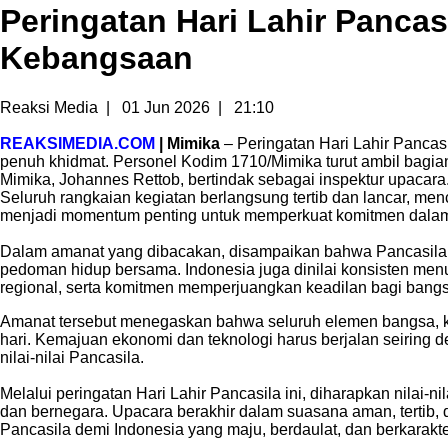
Peringatan Hari Lahir Panca
Kebangsaan
Reaksi Media
|
01 Jun 2026
|
21:10
REAKSIMEDIA.COM
| Mimika
– Peringatan Hari Lahir Pancas
penuh khidmat. Personel Kodim 1710/Mimika turut ambil bagian
Mimika, Johannes Rettob, bertindak sebagai inspektur upacara
Seluruh rangkaian kegiatan berlangsung tertib dan lancar, men
menjadi momentum penting untuk memperkuat komitmen dalam
Dalam amanat yang dibacakan, disampaikan bahwa Pancasila 
pedoman hidup bersama. Indonesia juga dinilai konsisten menu
regional, serta komitmen memperjuangkan keadilan bagi bangs
Amanat tersebut menegaskan bahwa seluruh elemen bangsa, khu
hari. Kemajuan ekonomi dan teknologi harus berjalan seiring 
nilai-nilai Pancasila.
Melalui peringatan Hari Lahir Pancasila ini, diharapkan nilai-
dan bernegara. Upacara berakhir dalam suasana aman, tertib
Pancasila demi Indonesia yang maju, berdaulat, dan berkarakte