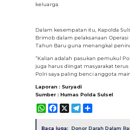
keluarga.
Dalam kesempatan itu, Kapolda Su
Brimob dalam pelaksanaan Operasi
Tahun Baru guna menangkal pening
“Kalian adalah pasukan pemukul Polri
juga harus diingat masyarakat teru
Polri saya paling benci anggota mai
Laporan : Suryadi
Sumber : Humas Polda Sulsel
WhatsApp
Facebook
X
Telegram
Share
Baca juga:
Donor Darah Dalam Ra