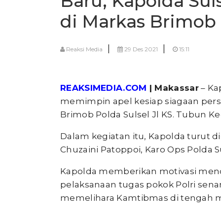
Baru, Kapolda Sul
di Markas Brimob
|
|
Reaksi Media
29 Des 2021
15:11
REAKSIMEDIA.COM
| Makassar
– Kap
memimpin apel kesiap siagaan perso
Brimob Polda Sulsel Jl KS. Tubun Ke
Dalam kegiatan itu, Kapolda turut d
Chuzaini Patoppoi, Karo Ops Polda Su
Kapolda memberikan motivasi mend
pelaksanaan tugas pokok Polri sen
memelihara Kamtibmas di tengah m