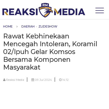
HOME
DAERAH
•
ZLIDESHOW
Rawat Kebhinekaan
Mencegah Intoleran, Koramil
02/Ipuh Gelar Komsos
Bersama Komponen
Masyarakat
|
|
Reaksi Media
09 Jul 2024
14:12