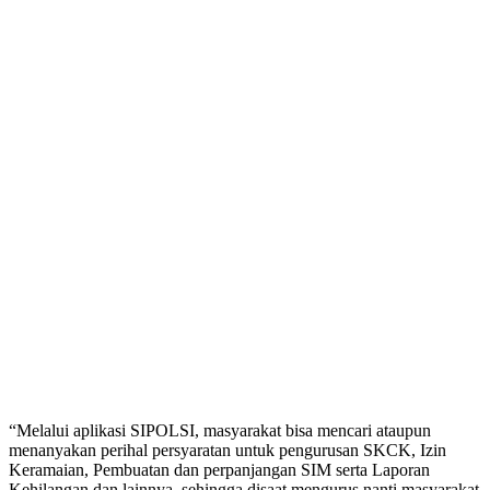
“Melalui aplikasi SIPOLSI, masyarakat bisa mencari ataupun
menanyakan perihal persyaratan untuk pengurusan SKCK, Izin
Keramaian, Pembuatan dan perpanjangan SIM serta Laporan
Kehilangan dan lainnya, sehingga disaat mengurus nanti masyarakat