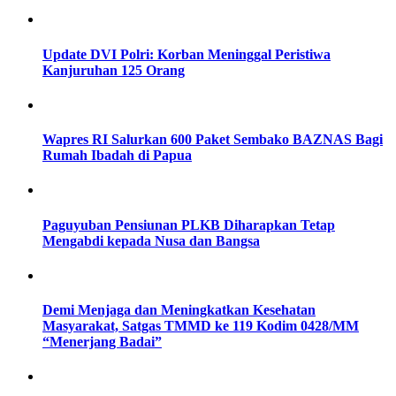
Update DVI Polri: Korban Meninggal Peristiwa
Kanjuruhan 125 Orang
Wapres RI Salurkan 600 Paket Sembako BAZNAS Bagi
Rumah Ibadah di Papua
Paguyuban Pensiunan PLKB Diharapkan Tetap
Mengabdi kepada Nusa dan Bangsa
Demi Menjaga dan Meningkatkan Kesehatan
Masyarakat, Satgas TMMD ke 119 Kodim 0428/MM
“Menerjang Badai”