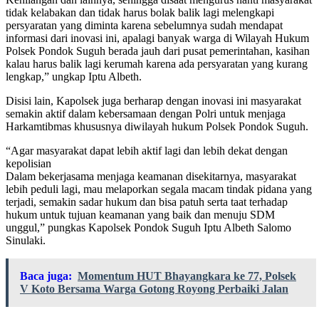
tidak kelabakan dan tidak harus bolak balik lagi melengkapi
persyaratan yang diminta karena sebelumnya sudah mendapat
informasi dari inovasi ini, apalagi banyak warga di Wilayah Hukum
Polsek Pondok Suguh berada jauh dari pusat pemerintahan, kasihan
kalau harus balik lagi kerumah karena ada persyaratan yang kurang
lengkap,” ungkap Iptu Albeth.
Disisi lain, Kapolsek juga berharap dengan inovasi ini masyarakat
semakin aktif dalam kebersamaan dengan Polri untuk menjaga
Harkamtibmas khususnya diwilayah hukum Polsek Pondok Suguh.
“Agar masyarakat dapat lebih aktif lagi dan lebih dekat dengan
kepolisian
Dalam bekerjasama menjaga keamanan disekitarnya, masyarakat
lebih peduli lagi, mau melaporkan segala macam tindak pidana yang
terjadi, semakin sadar hukum dan bisa patuh serta taat terhadap
hukum untuk tujuan keamanan yang baik dan menuju SDM
unggul,” pungkas Kapolsek Pondok Suguh Iptu Albeth Salomo
Sinulaki.
Baca juga:
Momentum HUT Bhayangkara ke 77, Polsek
V Koto Bersama Warga Gotong Royong Perbaiki Jalan