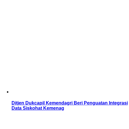
Ditjen Dukcapil Kemendagri Beri Penguatan Integrasi
Data Siskohat Kemenag