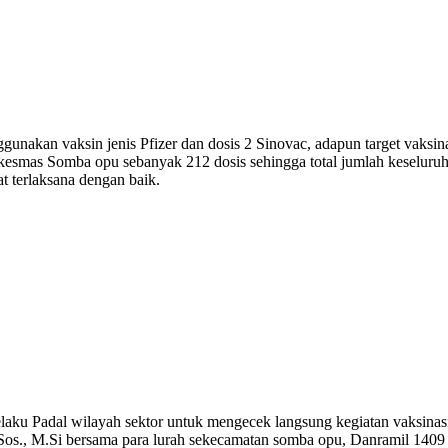
gunakan vaksin jenis Pfizer dan dosis 2 Sinovac, adapun target vaksina
smas Somba opu sebanyak 212 dosis sehingga total jumlah keseluruhan
 terlaksana dengan baik.
 Padal wilayah sektor untuk mengecek langsung kegiatan vaksinasi y
os., M.Si bersama para lurah sekecamatan somba opu, Danramil 1409 