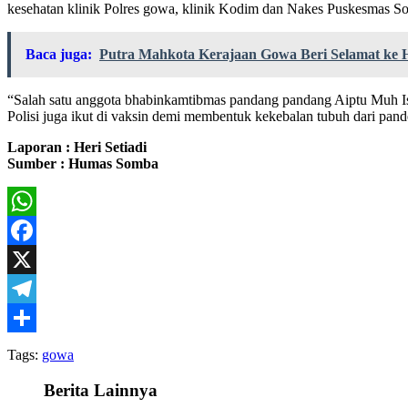
kesehatan klinik Polres gowa, klinik Kodim dan Nakes Puskesmas S
Baca juga:
Putra Mahkota Kerajaan Gowa Beri Selamat ke H
“Salah satu anggota bhabinkamtibmas pandang pandang Aiptu Muh Is
Polisi juga ikut di vaksin demi membentuk kekebalan tubuh dari pande
Laporan : Heri Setiadi
Sumber : Humas Somba
WhatsApp
Facebook
X
Telegram
Share
Tags:
gowa
Berita Lainnya