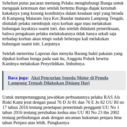
Sebelum putus pacaran memang Pelaku menghubungi Bunga untuk
mengajak ketemuan dan setelah bertemu Bunga diajak kerumah
kakaknya yang kosong kondisinya dalam keadaan sepi yang berada
di Kampung Mataram Jaya Kec.Bandar mataram Lampung Tengah,
disitulah pelaku membujuk rayu korban agar mau melakukan
hubungan layaknya suami istri, dan setelah didalami pemeriksaan,
bahwa pengakuan pelaku melakukannya tidak hanya sekali saja
terhadap korban akan tetapi sudah beberapa kali melakukan
hubungan suami istri. Lanjutnya
Setelah menerima Laporan dan menyita Barang bukti pakaian yang
dipakai korban bunga pada saat itu, Anggota Polsek beserta
Kanitnya melakukan Penyelidikan. Imbuhnya.
Baca juga:
Aksi Pencurian Sepeda Motor di Pemda
Lampung Tengah Dilakukan Disiang Hari
Untuk mempertanggung jawabkan perbuatannya pelaku RAS Als
Riski Kami jerat dengan pasal 76 D Jo 81 dan 76 E Jo 82 UU RI no
17 tahun 2016 tentang penetapan pemerintah pengganti UU No 1
tahun 2016 tentang perubahan kedua atas UU RI No 23 thn 2002
tentang perlindungan anak dengan ancaman hukuman penjara lima
tahun Penjara atau lebih. Pungkasnya