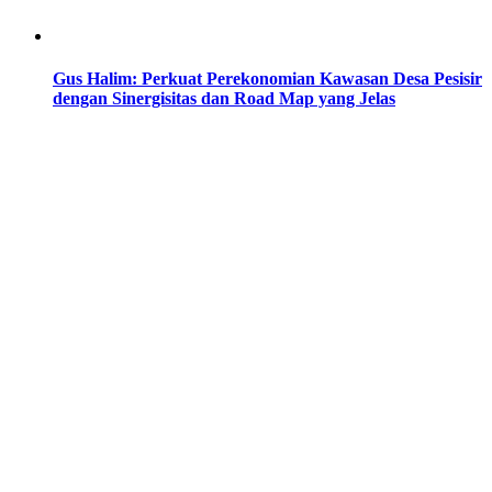
Gus Halim: Perkuat Perekonomian Kawasan Desa Pesisir
dengan Sinergisitas dan Road Map yang Jelas