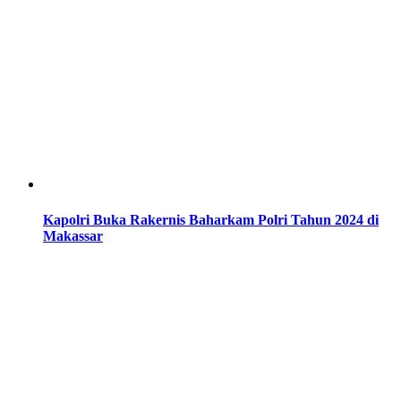
Kapolri Buka Rakernis Baharkam Polri Tahun 2024 di
Makassar