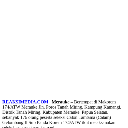
REAKSIMEDIA.COM
| Merauke
– Bertempat di Makorem
174/ATW Merauke Jln. Poros Tanah Miring, Kampung Kamangi,
Distrik Tanah Miring, Kabupaten Merauke, Papua Selatan,
sebanyak 176 orang peserta seleksi Calon Tamtama (Catam)
Gelombang II Sub Panda Korem 174/ATW ikut melaksanakan
seleksi tes kesegaran jasmani.