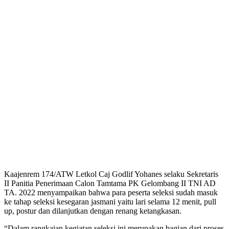
Kaajenrem 174/ATW Letkol Caj Godlif Yohanes selaku Sekretaris
II Panitia Penerimaan Calon Tamtama PK Gelombang II TNI AD
TA. 2022 menyampaikan bahwa para peserta seleksi sudah masuk
ke tahap seleksi kesegaran jasmani yaitu lari selama 12 menit, pull
up, postur dan dilanjutkan dengan renang ketangkasan.
“Dalam rangkaian kegiatan seleksi ini merupakan bagian dari proses