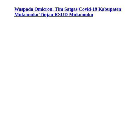
Waspada Omicron, Tim Satgas Covid-19 Kabupaten
Mukomuko Tinjau RSUD Mukomuko