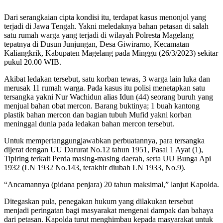
Dari serangkaian cipta kondisi itu, terdapat kasus menonjol yang
terjadi di Jawa Tengah. Yakni meledaknya bahan petasan di salah
satu rumah warga yang terjadi di wilayah Polresta Magelang
tepatnya di Dusun Junjungan, Desa Giwirarno, Kecamatan
Kaliangkrik, Kabupaten Magelang pada Minggu (26/3/2023) sekitar
pukul 20.00 WIB.
Akibat ledakan tersebut, satu korban tewas, 3 warga lain luka dan
merusak 11 rumah warga. Pada kasus itu polisi menetapkan satu
tersangka yakni Nur Wachidun alias Idun (44) seorang buruh yang
menjual bahan obat mercon. Barang buktinya; 1 buah kantong
plastik bahan mercon dan bagian tubuh Mufid yakni korban
meninggal dunia pada ledakan bahan mercon tersebut.
Untuk mempertanggungjawabkan perbuatannya, para tersangka
dijerat dengan UU Darurat No.12 tahun 1951, Pasal 1 Ayat (1),
Tipiring terkait Perda masing-masing daerah, serta UU Bunga Api
1932 (LN 1932 No.143, terakhir diubah LN 1933, No.9).
“Ancamannya (pidana penjara) 20 tahun maksimal,” lanjut Kapolda.
Ditegaskan pula, penegakan hukum yang dilakukan tersebut
menjadi peringatan bagi masyarakat mengenai dampak dan bahaya
dari petasan. Kapolda turut menghimbau kepada masyarakat untuk