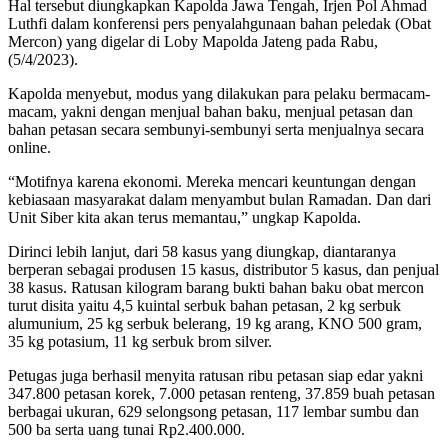
Hal tersebut diungkapkan Kapolda Jawa Tengah, Irjen Pol Ahmad
Luthfi dalam konferensi pers penyalahgunaan bahan peledak (Obat
Mercon) yang digelar di Loby Mapolda Jateng pada Rabu,
(5/4/2023).
Kapolda menyebut, modus yang dilakukan para pelaku bermacam-
macam, yakni dengan menjual bahan baku, menjual petasan dan
bahan petasan secara sembunyi-sembunyi serta menjualnya secara
online.
“Motifnya karena ekonomi. Mereka mencari keuntungan dengan
kebiasaan masyarakat dalam menyambut bulan Ramadan. Dan dari
Unit Siber kita akan terus memantau,” ungkap Kapolda.
Dirinci lebih lanjut, dari 58 kasus yang diungkap, diantaranya
berperan sebagai produsen 15 kasus, distributor 5 kasus, dan penjual
38 kasus. Ratusan kilogram barang bukti bahan baku obat mercon
turut disita yaitu 4,5 kuintal serbuk bahan petasan, 2 kg serbuk
alumunium, 25 kg serbuk belerang, 19 kg arang, KNO 500 gram,
35 kg potasium, 11 kg serbuk brom silver.
Petugas juga berhasil menyita ratusan ribu petasan siap edar yakni
347.800 petasan korek, 7.000 petasan renteng, 37.859 buah petasan
berbagai ukuran, 629 selongsong petasan, 117 lembar sumbu dan
500 ba serta uang tunai Rp2.400.000.