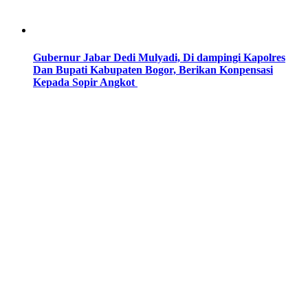
Gubernur Jabar Dedi Mulyadi, Di dampingi Kapolres
Dan Bupati Kabupaten Bogor, Berikan Konpensasi
Kepada Sopir Angkot