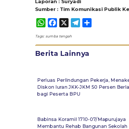
Laporan : Suryadi
Sumber : Tim Komunikasi Publik 
WhatsApp
Facebook
X
Telegram
Share
Tags:
sumba tengah
Berita Lainnya
Perluas Perlindungan Pekerja, Menake
Diskon Iuran JKK-JKM 50 Persen Berl
bagi Peserta BPU
Babinsa Koramil 1710-07/Mapurujaya
Membantu Rehab Bangunan Sekolah