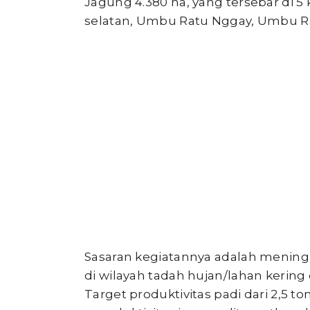
Jagung 4.380 ha, yang tersebar di 5
selatan, Umbu Ratu Nggay, Umbu R
Sasaran kegiatannya adalah mening
di wilayah tadah hujan/lahan kerin
Target produktivitas padi dari 2,5 t