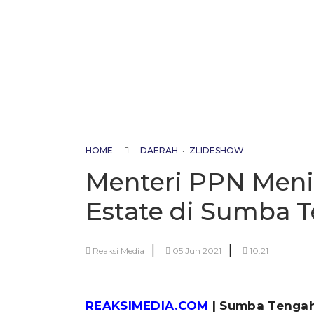
HOME
DAERAH
•
ZLIDESHOW
Menteri PPN Meni
Estate di Sumba 
|
|
Reaksi Media
05 Jun 2021
10:21
REAKSIMEDIA.COM
| Sumba Tenga