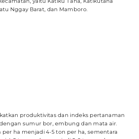
 kecamatan, yaitu Katiku Tana, Katikutana
atu Nggay Barat, dan Mamboro.
katkan produktivitas dan indeks pertanaman
g dengan sumur bor, embung dan mata air.
on per ha menjadi 4-5 ton per ha, sementara