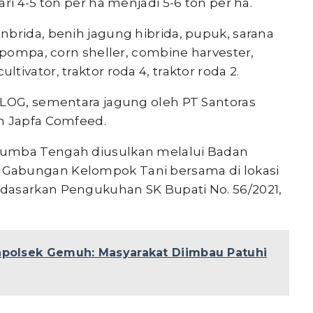
ri 4-5 ton per ha menjadi 5-6 ton per ha.
nbrida, benih jagung hibrida, pupuk, sarana
i/pompa, corn sheller, combine harvester,
ivator, traktor roda 4, traktor roda 2.
ULOG, sementara jagung oleh PT Santoras
n Japfa Comfeed.
Sumba Tengah diusulkan melalui Badan
Gabungan Kelompok Tani bersama di lokasi
dasarkan Pengukuhan SK Bupati No. 56/2021,
Kapolsek Gemuh: Masyarakat Diimbau Patuhi